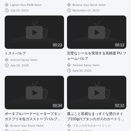
弁
Lighter Gas Refill Valve
Butane Gas Stove Valve
July 23, 2023
November 15, 2022
00:23
00:12
ミストバルブ
完璧なシールを実現する高精度 PU フ
ォームバルブ
Aerosol Spray Valve
Aerosol Spray Valve
July 28, 2026
April 30, 2026
00:34
02:12
ポータブルバーナーヒーターブタン
運ぶこと容易なまっすぐな壁のタイ
ガスブリキ缶ガスストーブバルブ付
プ220gのブタンのガスのカートリッ
き調理やバーベキュー用
ジ
Butane Gas Stove Valve
ブタンのガスのカートリッジ