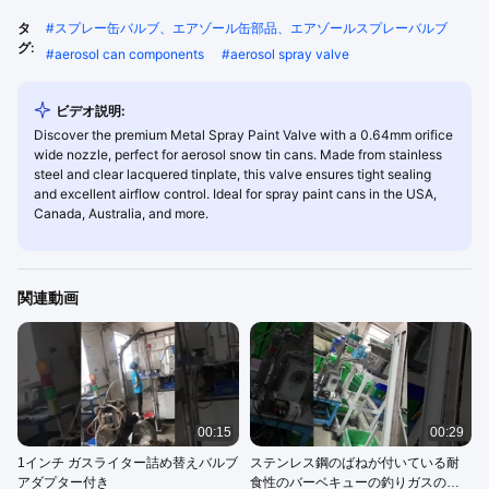
タ
#
スプレー缶バルブ、エアゾール缶部品、エアゾールスプレーバルブ
グ:
#
aerosol can components
#
aerosol spray valve
ビデオ説明:
Discover the premium Metal Spray Paint Valve with a 0.64mm orifice
wide nozzle, perfect for aerosol snow tin cans. Made from stainless
steel and clear lacquered tinplate, this valve ensures tight sealing
and excellent airflow control. Ideal for spray paint cans in the USA,
Canada, Australia, and more.
関連動画
00:15
00:29
1インチ ガスライター詰め替えバルブ
ステンレス鋼のばねが付いている耐
アダプター付き
食性のバーベキューの釣りガスの缶