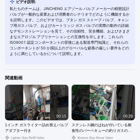
ビデオ説明:
私たちのチームは、JINCHENG エアゾール バルブ メーカーの精密設計
バルブが一般的な産業および消費者のシナリオでどのように機能するか
を説明します。このビデオでは、ブタン ガス ストーブ バルブ、キャン
プ用ガス バルブ、およびカートリッジ ガス バルブの実際の動作の詳細
なデモンストレーションを見て、その信頼性、安全機能、およびさまざ
まなエアロゾル アプリケーションとの互換性を示します。これらの
ISO9001 認定コンポーネントの背後にある製造専門知識と、それらの
コンポーネントが 50 か国以上のグローバルな顧客の厳しい要件をどの
ように満たしているかについて説明します。
関連動画
00:15
00:29
1インチ ガスライター詰め替えバルブ
ステンレス鋼のばねが付いている耐
アダプター付き
食性のバーベキューの釣りガスの缶
弁
Lighter Gas Refill Valve
Butane Gas Stove Valve