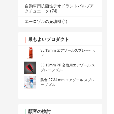
自動車用抗菌性デオドラントバルブア
クチュエータ
(74)
エーロゾルの充填機
(1)
最もよいプロダクト
35.13mm エアゾールスプレーヘッ
ド
35.13mm PP 交換用エアゾール ス
プレー ノズル
防食 27.34 mm エアゾール スプレ
ー ノズル
顧客の検討