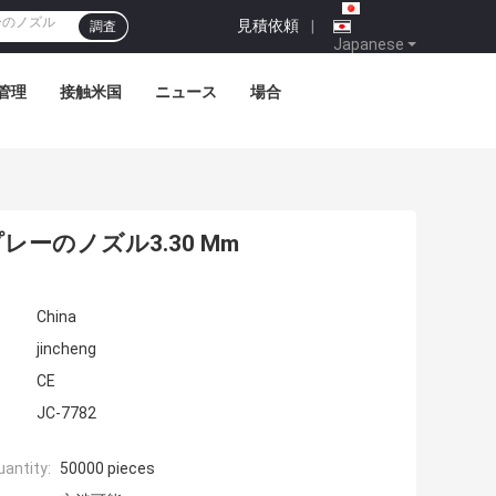
見積依頼
|
調査
Japanese
管理
接触米国
ニュース
場合
プレーのノズル3.30 Mm
China
jincheng
CE
JC-7782
antity:
50000 pieces