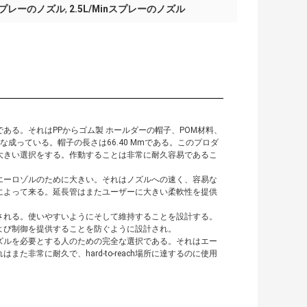
mのスプレーのノズル
,
2.5L/Minスプレーのノズル
ある。それはPPからゴム製 ホールダーの帽子、POM材料、
成っている。帽子の長さは66.40 Mmである。このプロダ
大きい選択をする。作動することは非常に耐久容易であるこ
エーロゾルのために大きい。それはノズルへの速く、容易な
延長管によって来る。延長管はまたユーザーに大きい柔軟性を提供
される。使いやすいようにそして維持することを設計する。
よび制御を提供することを防ぐように設計され。
ズルを必要とする人のための完全な選択である。それはエー
非常に耐久で、hard-to-reach場所に達するのに使用