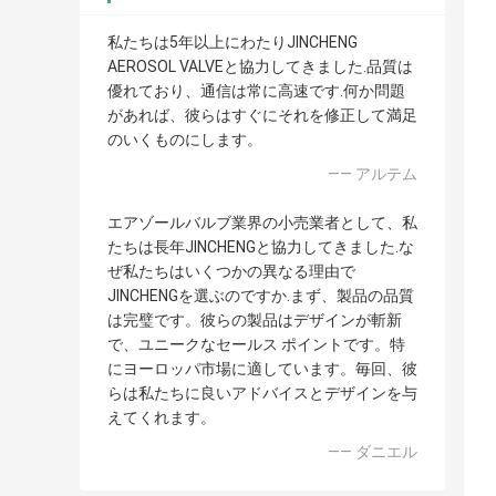
私たちは5年以上にわたりJINCHENG
AEROSOL VALVEと協力してきました.品質は
優れており、通信は常に高速です.何か問題
があれば、彼らはすぐにそれを修正して満足
のいくものにします。
—— アルテム
エアゾールバルブ業界の小売業者として、私
たちは長年JINCHENGと協力してきました.な
ぜ私たちはいくつかの異なる理由で
JINCHENGを選ぶのですか.まず、製品の品質
は完璧です。彼らの製品はデザインが斬新
で、ユニークなセールス ポイントです。特
にヨーロッパ市場に適しています。毎回、彼
らは私たちに良いアドバイスとデザインを与
えてくれます。
—— ダニエル