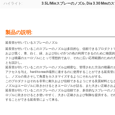
ハイライト:
3.5L/Minスプレーのノズル
,
Dia 3.30 M
製品の説明:
延長管が付いているスプレーのノズル
延長管が付いているこのスプレーのノズルは多目的な、信頼できるプロダクトで
および黒く、青、白く、緑、および白いの5つの色の利用できるのために物質的な
クトは噴霧のエーロゾルにとって理想的であり、それに広い応用範囲のための
とを設計し。
延長管が付いているこのスプレーのノズルは精密な、管理された方法の噴霧の
アクセスを与え、hard-to-reach場所に達するのに使用することができる
し、ノズルの長さそして角度をカスタマイズするようにそれらがする。
このプロダクトはそれを非常に耐久および信頼できるようにする良質材料とな
ノズルはエーロゾルに吹きかけるときエーロゾルが詰る、また大きい正確さお
延長管が付いているこのスプレーのノズルは信頼でき、多目的なスプレーのノ
ロゾルに吹きかけるとき使いやすく、大きい正確さおよび制御を提供する。それはまた
することができる延長管によって来る。