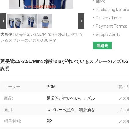
価格:
Packaging Details
Delivery Time:
Payment Terms:
大画像 :
延長管2.5-3.5L/Minの管外Diaが付いて
Supply Ability:
いるスプレーのノズル3.30 Mm
連絡先
延長管2.5-3.5L/Minの管外Diaが付いているスプレーのノズル3.
説明
ローター:
POM
管の
商品:
延長管が付いているノズル
ノズル
適用:
スプレー式塗料、潤滑油を
ノズ
帽子材料:
PP
ノズ