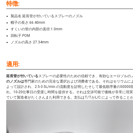
特徴:
製品名:延長管が付いているスプレーのノズル
帽子の長さ:66.40mm
すくいの管の内部の直径:1.0mm
回転子:POM
ノズルの高さ:27.34mm
適用:
延長管が付いている
スプレーの必要性のための信頼でき、有効なエーロゾルの
のノズルは
専門家のための完全な選択および消費者である。それはセリウムによ
よって設計され、2.5-3.5L/min.の流動度を証明したそして最低順序量の50
れ、10-20仕事日の受渡し時間を提供する。それは交渉可能で価格が非常に現実
ていて製造者がたくさんまた利用できる。支払はT/TかL/C.によって作ること