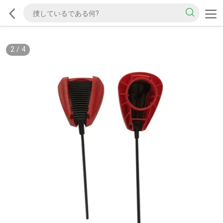
2
/
4