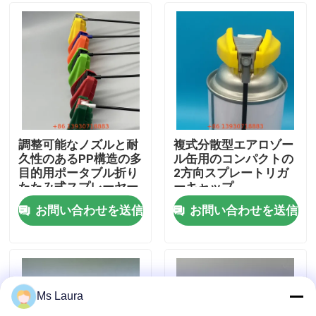
私達について
工場旅行
品質管理
調整可能なノズルと耐
複式分散型エアロゾー
久性のあるPP構造の多
ル缶用のコンパクトの
目的用ポータブル折り
2方向スプレートリガ
接触米国
たたみ式スプレーヤー
ーキャップ
お問い合わせを送信
お問い合わせを送信
ニュース
場合
Ms Laura
ブタンのガス弁