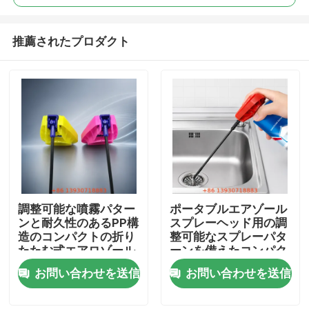
推薦されたプロダクト
調整可能な噴霧パター
ポータブルエアゾール
家
ンと耐久性のあるPP構
スプレーヘッド用の調
造のコンパクトの折り
整可能なスプレーパタ
たたむ式エアロゾール
ーンを備えたコンパク
プロダクト
スプレーヤー
トなPP製折りたたみ式
お問い合わせを送信
お問い合わせを送信
スプレーヤ
ビデオ