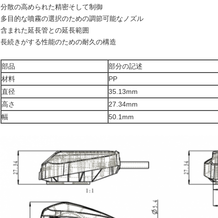
分散の高められた精密そして制御
多目的な噴霧の選択のための調節可能なノズル
含まれた延長管との延長範囲
長続きがする性能のための耐久の構造
部品
部分の記述
材料
PP
直径
35.13mm
高さ
27.34mm
幅
50.1mm