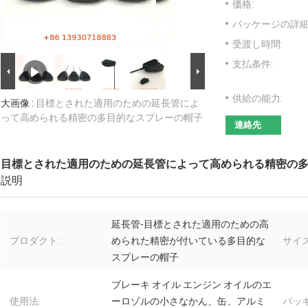
価格:
パッケージの詳細
受渡し時間:
支払条件:
供給の能力:
大画像 :
目標とされた適用のための延長管によ
って高められる精密の多目的なスプレーの帽子
連絡先
目標とされた適用のための延長管によって高められる精密の
説明
延長管-目標とされた適用のための高
プロダクト:
められた精密が付いている多目的な
サイズ
スプレーの帽子
ブレーキ オイル エンジン オイルのエ
使用法:
ーロゾルの小さなかん、缶、アルミ
パッキ