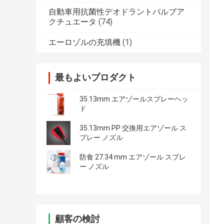
自動車用抗菌性デオドラントバルブア
クチュエータ
(74)
エーロゾルの充填機
(1)
最もよいプロダクト
35.13mm エアゾールスプレーヘッ
ド
35.13mm PP 交換用エアゾール ス
プレー ノズル
防食 27.34 mm エアゾール スプレ
ー ノズル
顧客の検討