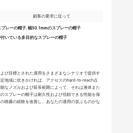
顧客の要求に従って
スプレーの帽子
,
幅50.1mmのスプレーの帽子
が付いている多目的なスプレーの帽子
および目標とされた適用をさまざまなシナリオで提供す
に吹きかければ、アクセスのhard-to-reach点
可能なノズルおよび延長範囲によって、それは液体また
達のスプレーの帽子は耐久性および信頼できる性能を保
たの噴霧の経験を改善し、あなたの適用の並ぶものがな
子