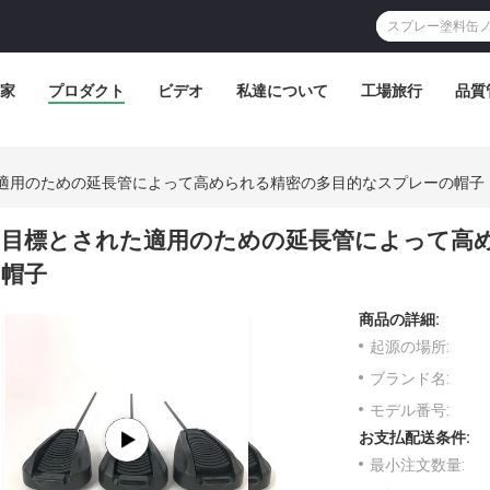
家
プロダクト
ビデオ
私達について
工場旅行
品質
適用のための延長管によって高められる精密の多目的なスプレーの帽子
目標とされた適用のための延長管によって高
帽子
商品の詳細:
起源の場所:
ブランド名:
モデル番号:
お支払配送条件:
最小注文数量: