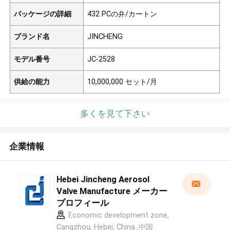
パッケージの詳細
432 PCの弁/カートン
ブランド名
JINCHENG
モデル番号
JC-2528
供給の能力
10,000,000 セット/月
多くを見て下さい
企業情報
Hebei Jincheng Aerosol
Valve Manufacture メーカー
プロフィール
Economic development zone,
Cangzhou, Hebei, China ,中国