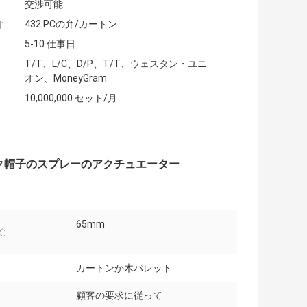
交渉可能
:
432 PCの弁/カートン
5-10 仕事日
T/T、L/C、D/P、T/T、ウェスタン・ユニ
オン、MoneyGram
10,000,000 セット/月
ック帽子のスプレーのアクチュエーター
65mm
:
カートンか木パレット
顧客の要求に従って