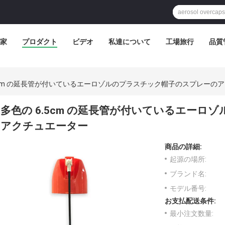
家
プロダクト
ビデオ
私達について
工場旅行
品質
.5cm の延長管が付いているエーロゾルのプラスチック帽子のスプレーの
多色の 6.5cm の延長管が付いているエー
アクチュエーター
商品の詳細:
起源の場所:
ブランド名:
モデル番号:
お支払配送条件:
最小注文数量: