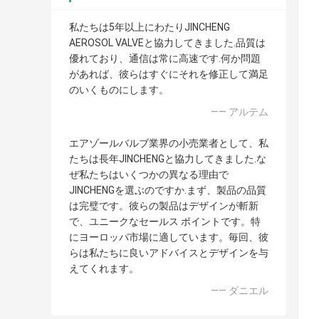
私たちは5年以上にわたりJINCHENG
AEROSOL VALVEと協力してきました.品質は
優れており、通信は常に高速です.何か問題
があれば、彼らはすぐにそれを修正して満足
のいくものにします。
—— アルテム
エアゾールバルブ業界の小売業者として、私
たちは長年JINCHENGと協力してきました.な
ぜ私たちはいくつかの異なる理由で
JINCHENGを選ぶのですか.まず、製品の品質
は完璧です。彼らの製品はデザインが斬新
で、ユニークなセールス ポイントです。特
にヨーロッパ市場に適しています。毎回、彼
らは私たちに良いアドバイスとデザインを与
えてくれます。
—— ダニエル