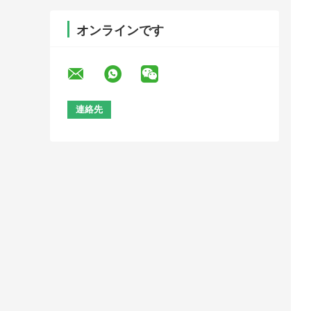
オンラインです