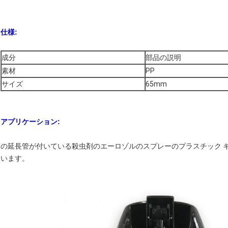
仕様:
成分
部品の説明
素材
PP
サイズ
65mm
アプリケーション:
の
延長管が付いている殺虫剤のエーロゾルのスプレーのプラスチック 
います。