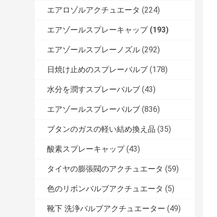
エアロゾルアクチュエータ
(224)
エアゾールスプレーキャップ
(193)
エアゾールスプレーノズル
(292)
日焼け止めのスプレーバルブ
(178)
水分を潤すスプレーバルブ
(43)
エアゾールスプレーバルブ
(836)
ブタンのガスの軽い結め換え品
(35)
酸素スプレーキャップ
(43)
タイヤの膨張閥のアクチュエータ
(59)
色のリボンバルブアクチュエータ
(5)
靴下 洗浄バルブアクチュエーター
(49)