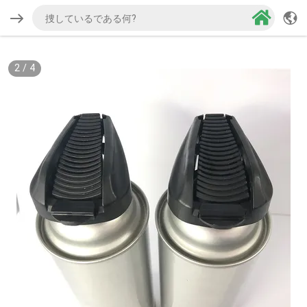
2
/
4