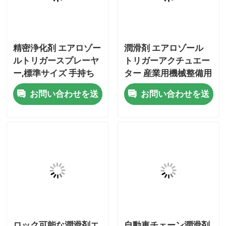
私達について
精密浄化剤 エアロゾー
潤滑剤 エアロゾール
ルトリガースプレーヤ
トリガーアクチュエー
工場旅行
ー,標準サイズ 手持ち
ター 産業用機械整備用
トリガー型 潤滑と消毒
クリーニングエージェ
品質管理
お問い合わせを送
お問い合わせを送
に使用
ントスプレーノズル
信
信
接触米国
ニュース
場合
ブタンのガス弁
ロック可能な潤滑剤エ
自動車チェーン潤滑剤