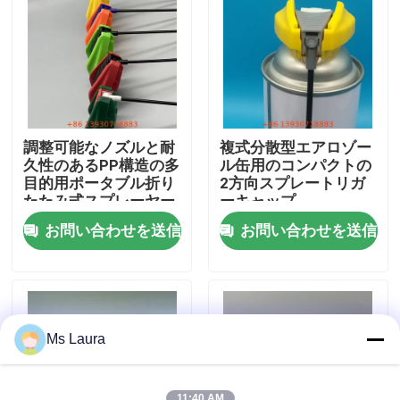
私達について
工場旅行
調整可能なノズルと耐
複式分散型エアロゾー
品質管理
久性のあるPP構造の多
ル缶用のコンパクトの
目的用ポータブル折り
2方向スプレートリガ
たたみ式スプレーヤー
ーキャップ
接触米国
お問い合わせを送信
お問い合わせを送信
ニュース
場合
Ms Laura
ブタンのガス弁
11:40 AM