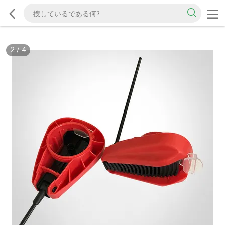
2
/
4