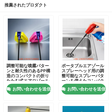
推薦されたプロダクト
調整可能な噴霧パター
ポータブルエアゾール
ンと耐久性のあるPP構
スプレーヘッド用の調
造のコンパクトの折り
整可能なスプレーパタ
家
たたむ式エアロゾール
ーンを備えたコンパク
スプレーヤー
トなPP製折りたたみ式
お問い合わせを送信
お問い合わせを送信
スプレーヤ
プロダクト
ビデオ