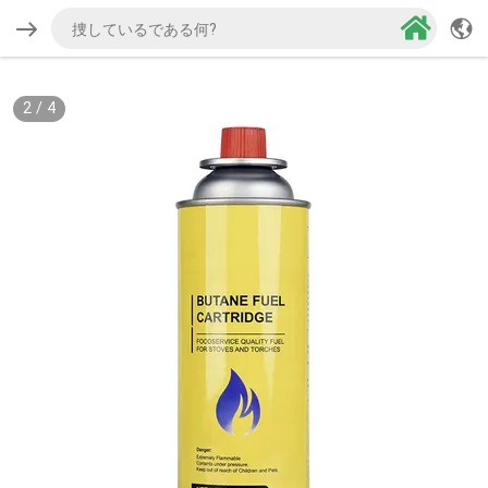
2
/
4