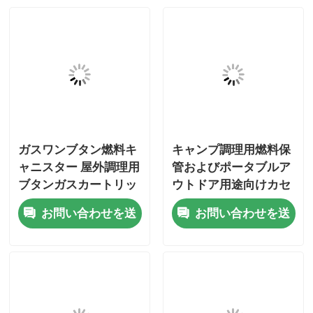
ガスワンブタン燃料キ
キャンプ調理用燃料保
ャニスター 屋外調理用
管およびポータブルア
ブタンガスカートリッ
ウトドア用途向けカセ
ジ キャンプストーブ
ットガス缶ブタンガス
お問い合わせを送
お問い合わせを送
燃料貯蔵用
ボンベ
家
信
信
プロダクト
ビデオ