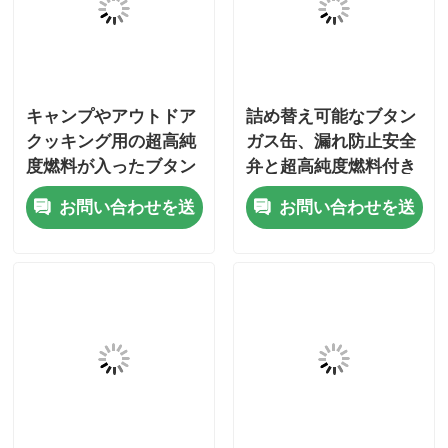
私達について
キャンプやアウトドア
詰め替え可能なブタン
工場旅行
クッキング用の超高純
ガス缶、漏れ防止安全
度燃料が入ったブタン
弁と超高純度燃料付き
品質管理
ガスキャニスター
（アウトドアクッキン
お問い合わせを送
お問い合わせを送
グ用）
接触米国
信
信
ニュース
場合
ブタンのガス弁