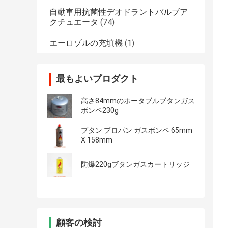
自動車用抗菌性デオドラントバルブア
クチュエータ
(74)
エーロゾルの充填機
(1)
最もよいプロダクト
高さ84mmのポータブルブタンガス
ボンベ230g
ブタン プロパン ガスボンベ 65mm
X 158mm
防爆220gブタンガスカートリッジ
顧客の検討