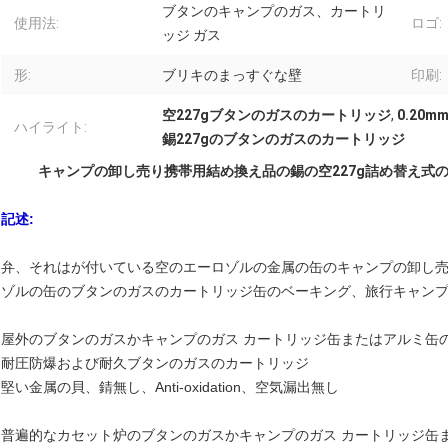
ブタンのキャンプのガス、カートリ
使用法:
ロゴ:
ッジ ガス
形:
ブリキのまっすぐな壁
印刷:
空227gブタンのガスのカートリッジ
,
0.20
ハイライト:
錫227gのブタンのガスのカートリッジ
キャンプの卸し売り携帯用結め換え品の錫の空227g詰め替え式
記述:
弁、それはが付いている空の
エーロゾルの金属の缶のキャンプの卸し売
ゾルの缶のブタンのガスのカートリッジ
缶のベーキング、旅行キャン
屋外のブタンのガスかキャンプのガス カートリッジ缶またはアルミ缶
耐圧防爆および耐久ブタンのガスのカートリッジ
堅い金属の貝、錆無し、Anti-oxidation、空気漏出無し
普遍的なカセット炉のブタンのガスかキャンプのガス カートリッジ缶