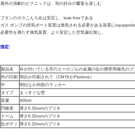
屋外の演劇のピクニックは、別の好みの饗宴を楽しむ
ブタンのガスこんろ弁は安定し、leak-freeである
ガス ポンプの排気ポート装置は換気される必要がある装置にequippedacc
必要性を満たす換気装置、より安定した空気漏出無し、
指定:
製品名
弁が付いている空のエーロゾルの金属の缶の携帯用補充のブ
外の印刷
明白か印刷されて（CMYKかPantone）
中
明白なか内部のラッカー
タイプ
まっすぐな壁
容量
400ml
円錐形
厚さ0.35mmのブリキ
ドーム
厚さ0.35mmのブリキ
缶ボディ
厚さ0.20mmのブリキ