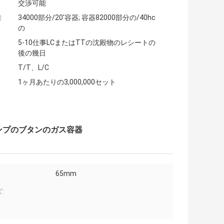
交渉可能
:
34000部分/20'容器; 容器82000部分の/40hc
の
5-10仕事LCまたはTTの沈殿物のレシートの
後の幾日
T/T、L/C
1ヶ月あたりの3,000,000セット
ャンプのブタンのガス容器
65mm
: