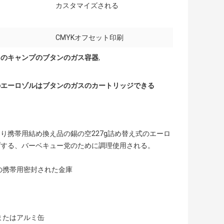
カスタマイズされる
CMYKオフセット印刷
mmのキャンプのブタンのガス容器
,
のエーロゾルはブタンのガスのカートリッジできる
り携帯用結め換え品の錫の空227g詰め替え式のエーロ
プする、バーベキュー党のために調理使用される。
の携帯用密封された金庫
またはアルミ缶