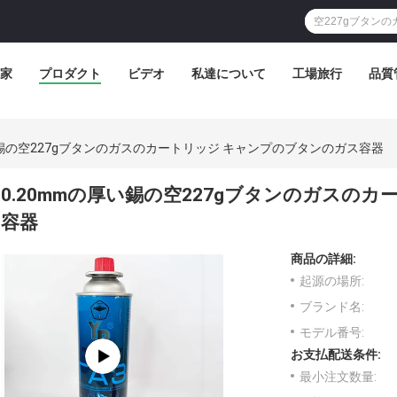
家
プロダクト
ビデオ
私達について
工場旅行
品質
い錫の空227gブタンのガスのカートリッジ キャンプのブタンのガス容器
0.20mmの厚い錫の空227gブタンのガスの
容器
商品の詳細:
起源の場所:
ブランド名:
モデル番号:
お支払配送条件:
最小注文数量: