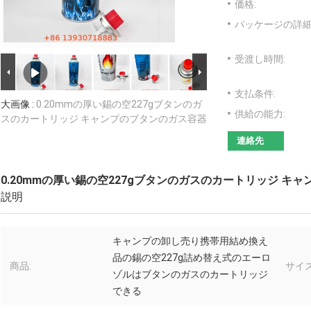
価格:
パッケージの詳細
受渡し時間:
支払条件:
大画像 :
0.20mmの厚い錫の空227gブタンのガ
供給の能力:
スのカートリッジ キャンプのブタンのガス容器
連絡先
0.20mmの厚い錫の空227gブタンのガスのカートリッジ キ
説明
キャンプの卸し売り携帯用結め換え
品の錫の空227g詰め替え式のエーロ
商品:
サイズ
ゾルはブタンのガスのカートリッジ
できる