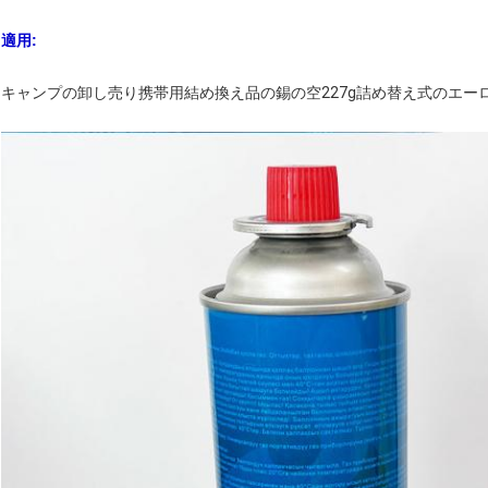
適用:
キャンプの卸し売り携帯用結め換え品の錫の空227g詰め替え式のエ