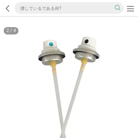
2
/
4