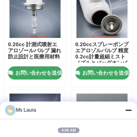
私達について
工場旅行
0.20cc 計測式噴射エ
0.20ccスプレーポンプ
アロゾールバルブ 漏れ
エアロゾルバルブ 精度
品質管理
防止設計と医療用材料
0.2cc計量超細ミスト
ノズルとバッグオンバ
ルブ互換性
お問い合わせを送信
お問い合わせを送信
接触米国
ニュース
Ms Laura
場合
4:06 AM
ブタンのガス弁