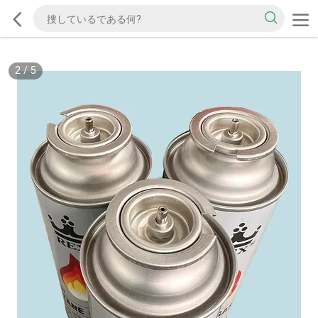
2
/
5