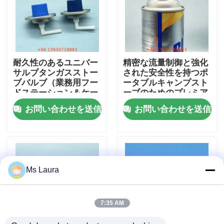
私達について
工場旅行
耐久性のあるユニバー
精密な流量制御と強化
サルブタンガスストー
された安全性を持つポ
ブバルブ（業務用フー
ータブルキャンプスト
品質管理
ドステーション＆ケー
ーブのためのプレミア
タリング向け、信頼性
ムブタンガスストーブ
お問い合わせを送信
お問い合わせを送信
の高い漏れ防止設計）
バルブ
接触米国
ニュース
Ms Laura
場合
7:35 AM
ブタンのガス弁