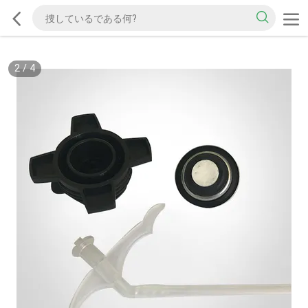
2
/
4