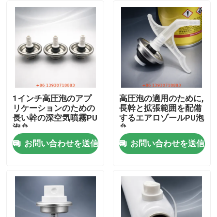
1インチ高圧泡のアプ
高圧泡の適用のために,
リケーションのための
長幹と拡張範囲を配備
長い幹の深空気噴霧PU
するエアロゾールPU泡
泡弁
弁
お問い合わせを送信
お問い合わせを送信
家
プロダクト
ビデオ