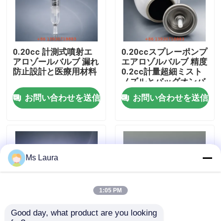
私達について
0.20cc 計測式噴射エ
0.20ccスプレーポンプ
工場旅行
アロゾールバルブ 漏れ
エアロゾルバルブ 精度
防止設計と医療用材料
0.2cc計量超細ミスト
ノズルとバッグオンバ
品質管理
ルブ互換性
お問い合わせを送信
お問い合わせを送信
接触米国
ニュース
Ms Laura
場合
1:05 PM
Good day, what product are you looking 
ブタンのガス弁